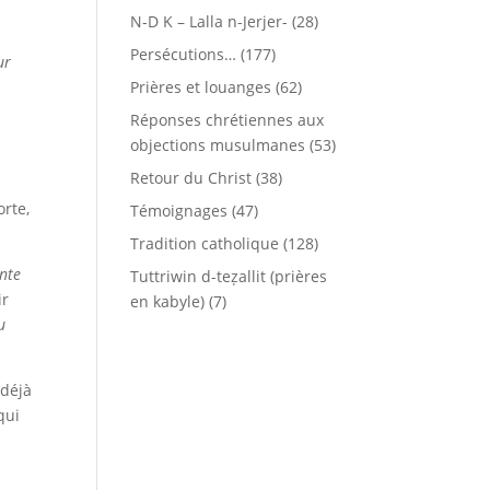
N-D K – Lalla n-Jerjer-
(28)
Persécutions…
(177)
ur
Prières et louanges
(62)
Réponses chrétiennes aux
objections musulmanes
(53)
Retour du Christ
(38)
rte,
Témoignages
(47)
Tradition catholique
(128)
ente
Tuttriwin d-teẓallit (prières
ir
en kabyle)
(7)
u
 déjà
qui