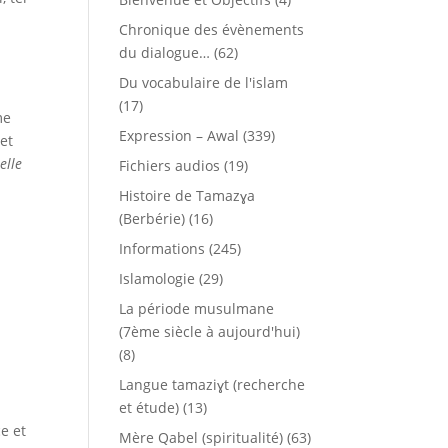
Chronique des évènements
du dialogue…
(62)
Du vocabulaire de l'islam
(17)
me
Expression – Awal
(339)
 et
elle
Fichiers audios
(19)
Histoire de Tamazɣa
(Berbérie)
(16)
Informations
(245)
Islamologie
(29)
La période musulmane
(7ème siècle à aujourd'hui)
(8)
Langue tamaziɣt (recherche
et étude)
(13)
ce et
Mère Qabel (spiritualité)
(63)