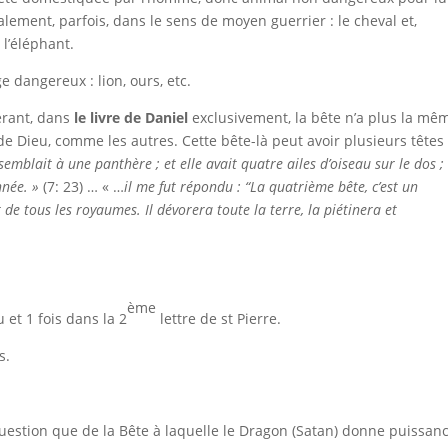
lement, parfois, dans le sens de moyen guerrier : le cheval et,
l’éléphant.
angereux : lion, ours, etc.
ant, dans
le livre de Daniel
exclusivement, la bête n’a plus la mê
de Dieu, comme les autres. Cette bête-là peut avoir plusieurs têtes
ssemblait à une panthère ; et elle avait quatre ailes d’oiseau sur le dos ; 
nnée. »
(7: 23) … « …
il me fut répondu : “La quatrième bête, c’est un
de tous les royaumes. Il dévorera toute la terre, la piétinera et
ème
t 1 fois dans la 2
lettre de st Pierre.
s.
t question que de la Bête à laquelle le Dragon (Satan) donne puissan