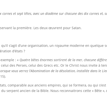
ix cornes et sept têtes, avec un diadème sur chacune des dix cornes et, s
», servant la première. Les deux œuvrent pour Satan.
 qu’il s’agit d’une organisation, un royaume moderne en quelque so
ration d’états ?
r exemple : «
Quatre bêtes énormes sortirent de la mer, chacune différ
 celui des Perses, celui des Grecs etc. Or le Christ nous invite à ten
Lorsque vous verrez l’Abomination de la désolation, installée dans le Lie
:15).
états, comparable aux anciens empires, qui se formera, ou qui s’est
du serpent ancien de la Bible. Nous reconnaitrons cette « Bête », 