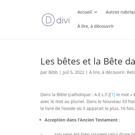
Accueil
Autres rubriq
À lire, à découvrir
Les bêtes et la Bête da
par
Bibb
|
Juil 5, 2022
|
À lire, à découvrir
,
Ret
Dans la Bible (catholique : A.E.L.F.)
[1]
le mot « b
avec le mot au pluriel. Dans le Nouveau 33 fois,
le livre de l’exode où il apparait le plus, 16 fois
Acception dans l’Ancien Testament
:
– son sens est bien souvent celui d’une bêt