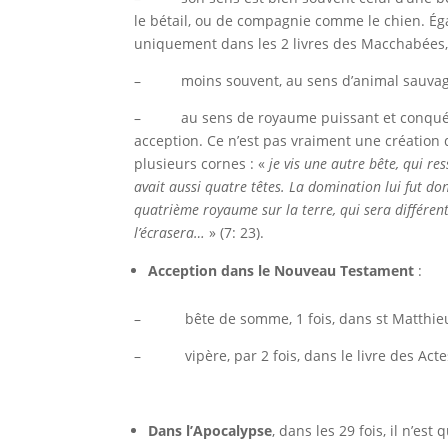
le bétail, ou de compagnie comme le chien. Éga
uniquement dans les 2 livres des Macchabées, 
– moins souvent, au sens d’animal sauvage d
– au sens de royaume puissant et conquér
acception. Ce n’est pas vraiment une création 
plusieurs cornes : «
je vis une autre bête, qui re
avait aussi quatre têtes. La domination lui fut do
quatrième royaume sur la terre, qui sera différent 
l’écrasera…
» (7: 23).
Acception dans le Nouveau Testament
:
– bête de somme, 1 fois, dans st Matthieu e
– vipère, par 2 fois, dans le livre des Acte
Dans l’Apocalypse
, dans les 29 fois, il n’es