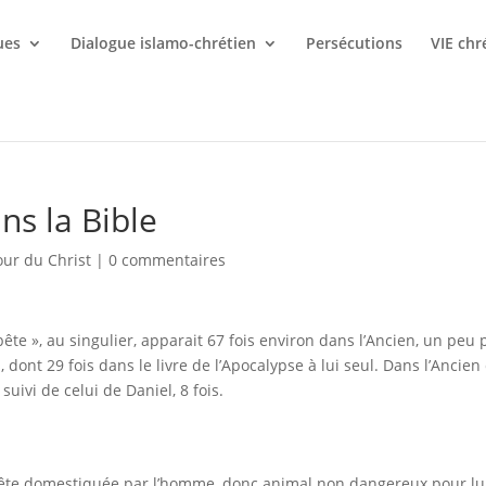
ues
Dialogue islamo-chrétien
Persécutions
VIE chr
ns la Bible
our du Christ
|
0 commentaires
ête », au singulier, apparait 67 fois environ dans l’Ancien, un peu 
 dont 29 fois dans le livre de l’Apocalypse à lui seul. Dans l’Ancien 
, suivi de celui de Daniel, 8 fois.
e domestiquée par l’homme, donc animal non dangereux pour lui,