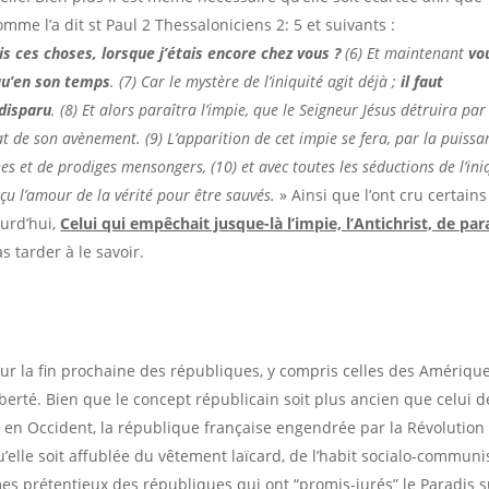
omme l’a dit st Paul 2 Thessaloniciens 2: 5 et suivants :
s ces choses, lorsque j’étais encore chez vous ?
(6) Et maintenant
vo
 qu’en son temps
. (7) Car le mystère de l’iniquité agit déjà ;
il faut
 disparu
. (8) Et alors paraîtra l’impie, que le Seigneur Jésus détruira par
lat de son avènement. (9) L’apparition de cet impie se fera, par la puissa
es et de prodiges mensongers, (10) et avec toutes les séductions de l’ini
eçu l’amour de la vérité pour être sauvés.
» Ainsi que l’ont cru certains
ourd’hui,
Celui qui empêchait jusque-là l’impie, l’Antichrist, de par
s tarder à le savoir.
r la fin prochaine des républiques, y compris celles des Amériqu
berté. Bien que le concept républicain soit plus ancien que celui d
s en Occident, la république française engendrée par la Révolution
’elle soit affublée du vêtement laïcard, de l’habit socialo-communi
es prétentieux des républiques qui ont “promis-jurés” le Paradis s