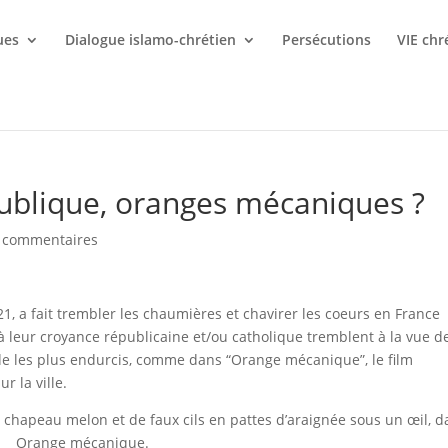
ues
Dialogue islamo-chrétien
Persécutions
VIE chr
ublique, oranges mécaniques ?
 commentaires
21, a fait trembler les chaumières et chavirer les coeurs en France
à leur croyance républicaine et/ou catholique tremblent à la vue d
de les plus endurcis, comme dans “Orange mécanique”, le film
r la ville.
chapeau melon et de faux cils en pattes d’araignée sous un œil, d
Orange mécanique.