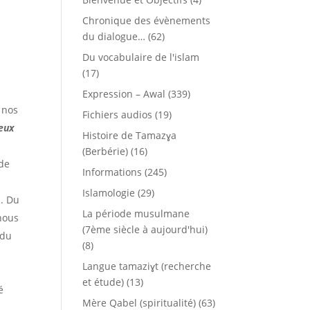
Chronique des évènements
du dialogue…
(62)
Du vocabulaire de l'islam
(17)
s
Expression – Awal
(339)
 nos
Fichiers audios
(19)
eux
Histoire de Tamazɣa
(Berbérie)
(16)
nde
Informations
(245)
Islamologie
(29)
s. Du
La période musulmane
 nous
(7ème siècle à aujourd'hui)
 du
(8)
Langue tamaziɣt (recherche
et étude)
(13)
é
Mère Qabel (spiritualité)
(63)