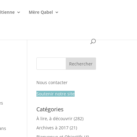
étienne
Mère Qabel
Nous contacter
Soutenir notre site
es
Catégories
À lire, à découvrir
(282)
Archives à 2017
(21)
ans
Bienvenue et Objectifs
(4)