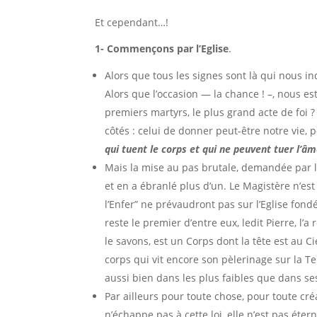
Et cependant…!
1- Commençons par l’Eglise
.
Alors que tous les signes sont là qui nous in
Alors que l’occasion — la chance ! –, nous e
premiers martyrs, le plus grand acte de foi 
côtés : celui de donner peut-être notre vie, po
qui tuent le corps et qui ne peuvent tuer l’â
Mais la mise au pas brutale, demandée par le
et en a ébranlé plus d’un. Le Magistère n’est
l’Enfer” ne prévaudront pas sur l’Eglise fondé
reste le premier d’entre eux, ledit Pierre, l’
le savons, est un Corps dont la tête est au Cie
corps qui vit encore son pèlerinage sur la Ter
aussi bien dans les plus faibles que dans se
Par ailleurs pour toute chose, pour toute cré
n’échappe pas à cette loi, elle n’est pas éter