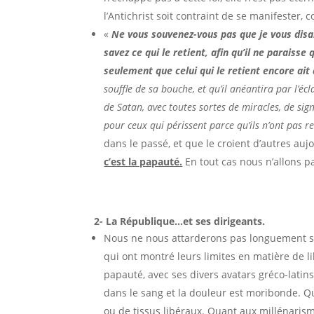
l’Antichrist soit contraint de se manifester, c
«
Ne vous souvenez-vous pas que je vous disai
savez ce qui le retient, afin qu’il ne paraisse
seulement que celui qui le retient encore ait
souffle de sa bouche, et qu’il anéantira par l’éc
de Satan, avec toutes sortes de miracles, de sign
pour ceux qui périssent parce qu’ils n’ont pas r
dans le passé, et que le croient d’autres auj
c’est la papauté.
En tout cas nous n’allons pa
2- La République…et ses dirigeants.
Nous ne nous attarderons pas longuement su
qui ont montré leurs limites en matière de li
papauté, avec ses divers avatars gréco-latin
dans le sang et la douleur est moribonde. Qu
ou de tissus libéraux. Quant aux millénarism