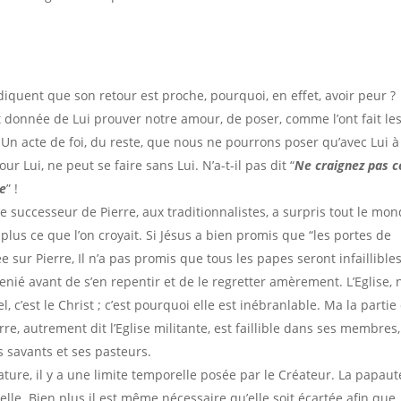
diquent que son retour est proche, pourquoi, en effet, avoir peur ?
st donnée de Lui prouver notre amour, de poser, comme l’ont fait le
? Un acte de foi, du reste, que nous ne pourrons poser qu’avec Lui à
ur Lui, ne peut se faire sans Lui. N’a-t-il pas dit “
Ne craignez pas c
me
” !
 successeur de Pierre, aux traditionnalistes, a surpris tout le mo
 plus ce que l’on croyait. Si Jésus a bien promis que “les portes de
e sur Pierre, Il n’a pas promis que tous les papes seront infaillible
a renié avant de s’en repentir et de le regretter amèrement. L’Eglise,
l, c’est le Christ ; c’est pourquoi elle est inébranlable. Ma la partie
re, autrement dit l’Eglise militante, est faillible dans ses membres,
s savants et ses pasteurs.
ature, il y a une limite temporelle posée par le Créateur. La papaut
nelle. Bien plus il est même nécessaire qu’elle soit écartée afin que