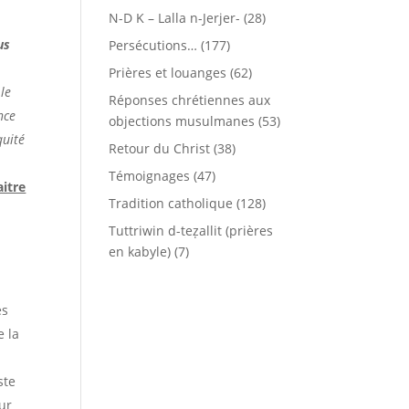
N-D K – Lalla n-Jerjer-
(28)
us
Persécutions…
(177)
Prières et louanges
(62)
 le
Réponses chrétiennes aux
nce
objections musulmanes
(53)
quité
Retour du Christ
(38)
Témoignages
(47)
aitre
Tradition catholique
(128)
Tuttriwin d-teẓallit (prières
en kabyle)
(7)
es
e la
ste
ur