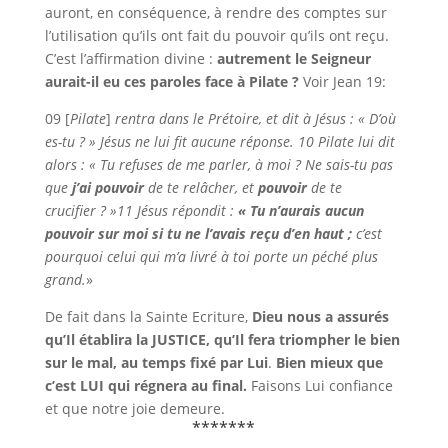
auront, en conséquence, à rendre des comptes sur
l’utilisation qu’ils ont fait du pouvoir qu’ils ont reçu.
C’est l’affirmation divine :
autrement le Seigneur
aurait-il eu ces paroles face à Pilate ?
Voir Jean 19:
09
[
Pilate
]
rentra dans le Prétoire, et dit à Jésus : « D’où
es-tu ? » Jésus ne lui fit aucune réponse.
10
Pilate lui dit
alors : « Tu refuses de me parler, à moi ? Ne sais-tu pas
que
j’ai pouvoir
de te relâcher, et
pouvoir
de te
crucifier ? »
11
Jésus répondit :
« Tu n’aurais aucun
pouvoir sur moi si tu ne l’avais reçu d’en haut ;
c’est
pourquoi celui qui m’a livré à toi porte un péché plus
grand.
»
De fait dans la Sainte Ecriture,
Dieu nous a assurés
qu’Il établira la JUSTICE, qu’Il fera triompher le bien
sur le mal, au temps fixé par Lui
.
Bien mieux que
c’est LUI qui régnera au final.
Faisons Lui confiance
et que notre joie demeure.
*******