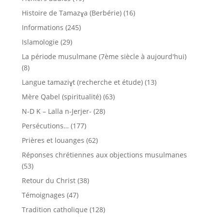
Histoire de Tamazɣa (Berbérie)
(16)
Informations
(245)
Islamologie
(29)
La période musulmane (7ème siècle à aujourd'hui)
(8)
Langue tamaziɣt (recherche et étude)
(13)
Mère Qabel (spiritualité)
(63)
N-D K – Lalla n-Jerjer-
(28)
Persécutions…
(177)
Prières et louanges
(62)
Réponses chrétiennes aux objections musulmanes
(53)
Retour du Christ
(38)
Témoignages
(47)
Tradition catholique
(128)