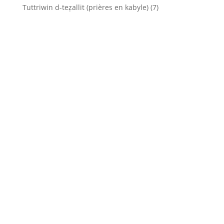
Tuttriwin d-teẓallit (prières en kabyle)
(7)