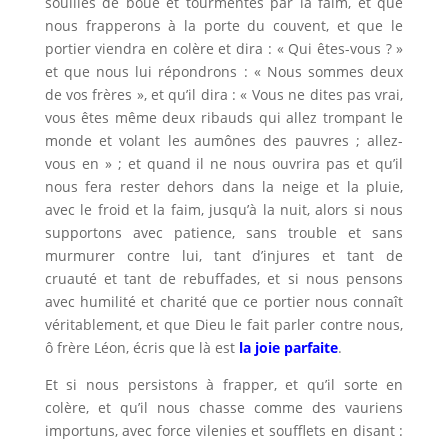
souillés de boue et tourmentés par la faim, et que
nous frapperons à la porte du couvent, et que le
portier viendra en colère et dira : « Qui êtes-vous ? »
et que nous lui répondrons : « Nous sommes deux
de vos frères », et qu’il dira : « Vous ne dites pas vrai,
vous êtes même deux ribauds qui allez trompant le
monde et volant les aumônes des pauvres ; allez-
vous en » ; et quand il ne nous ouvrira pas et qu’il
nous fera rester dehors dans la neige et la pluie,
avec le froid et la faim, jusqu’à la nuit, alors si nous
supportons avec patience, sans trouble et sans
murmurer contre lui, tant d’injures et tant de
cruauté et tant de rebuffades, et si nous pensons
avec humilité et charité que ce portier nous connaît
véritablement, et que Dieu le fait parler contre nous,
ô frère Léon, écris que là est
la joie parfaite
.
Et si nous persistons à frapper, et qu’il sorte en
colère, et qu’il nous chasse comme des vauriens
importuns, avec force vilenies et soufflets en disant :