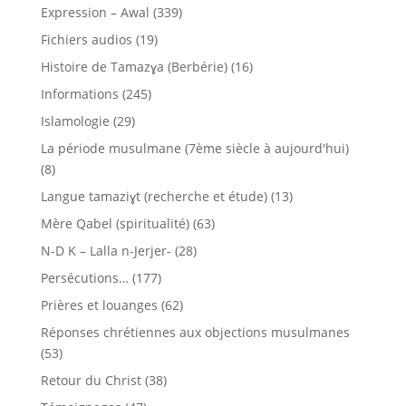
Expression – Awal
(339)
Fichiers audios
(19)
Histoire de Tamazɣa (Berbérie)
(16)
Informations
(245)
Islamologie
(29)
La période musulmane (7ème siècle à aujourd'hui)
(8)
Langue tamaziɣt (recherche et étude)
(13)
Mère Qabel (spiritualité)
(63)
N-D K – Lalla n-Jerjer-
(28)
Persécutions…
(177)
Prières et louanges
(62)
Réponses chrétiennes aux objections musulmanes
(53)
Retour du Christ
(38)