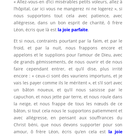
« Allez-vous-en d’ici misérables petits voleurs, allez à
l’hôpital, car ici vous ne mangerez ni ne logerez », si
nous supportons tout cela avec patience, avec
allégresse, dans un bon esprit de charité, ô frère
Léon, écris que là est
la joie parfaite
.
Et si nous, contraints pourtant par la faim, et par le
froid, et par la nuit, nous frappons encore et
appelons et le supplions pour l’amour de Dieu, avec
de grands gémissements, de nous ouvrir et de nous
faire cependant entrer, et qu’il dise, plus irrité
encore : « ceux-ci sont des vauriens importuns, et je
vais les payer comme ils le méritent », et s’il sort avec
un bâton noueux, et qu’il nous saisisse par le
capuchon, et nous jette par terre, et nous roule dans
la neige, et nous frappe de tous les nœuds de ce
bâton, si tout cela nous le supportons patiemment et
avec allégresse, en pensant aux souffrances du
Christ béni, que nous devons supporter pour son
amour, ô frère Léon, écris qu’en cela est
la joie