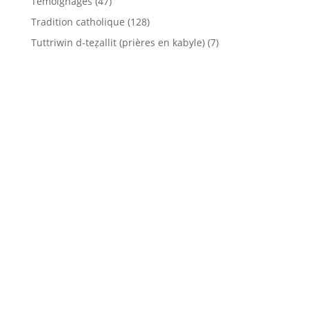
Témoignages
(47)
Tradition catholique
(128)
Tuttriwin d-teẓallit (prières en kabyle)
(7)