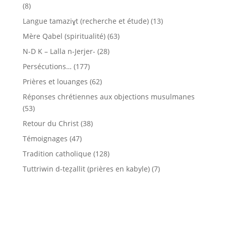
(8)
Langue tamaziɣt (recherche et étude)
(13)
Mère Qabel (spiritualité)
(63)
N-D K – Lalla n-Jerjer-
(28)
Persécutions…
(177)
Prières et louanges
(62)
Réponses chrétiennes aux objections musulmanes
(53)
Retour du Christ
(38)
Témoignages
(47)
Tradition catholique
(128)
Tuttriwin d-teẓallit (prières en kabyle)
(7)