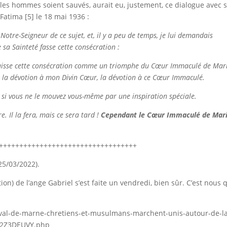
us les hommes soient sauvés, aurait eu, justement, ce dialogue avec
 Fatima [5] le 18 mai 1936 :
 Notre-Seigneur de ce sujet, et, il y a peu de temps, je lui demandais
 sa Sainteté fasse cette consécration :
naisse cette consécration comme un triomphe du Cœur Immaculé de Mari
de la dévotion à mon Divin Cœur, la dévotion à ce Cœur Immaculé.
 si vous ne le mouvez vous-même par une inspiration spéciale.
. Il la fera, mais ce sera tard !
Cependant le Cœur Immaculé de Mar
++++++++++++++++++++++++++++++++++
(25/03/2022).
tion) de l’ange Gabriel s’est faite un vendredi, bien sûr. C’est nous 
4/val-de-marne-chretiens-et-musulmans-marchent-unis-autour-de-l
H2Z3DEUVY.php