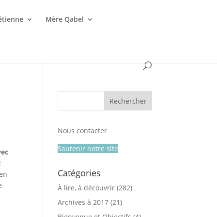
étienne
Mère Qabel
Nous contacter
Soutenir notre site
vec
!
Catégories
 en
e
À lire, à découvrir
(282)
Archives à 2017
(21)
Bienvenue et Objectifs
(4)