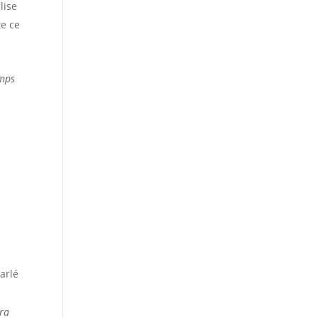
lise
te ce
emps
arlé
ra