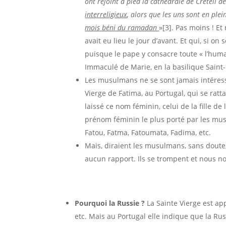
ont rejoint à pied la cathédrale de Créteil
interreligieux
, alors que les uns sont en pl
mois béni du ramadan
»[3]. Pas moins ! Et
avait eu lieu le jour d’avant. Et qui, si 
puisque le pape y consacre toute « l’humani
Immaculé de Marie, en la basilique Saint-
Les musulmans ne se sont jamais intéressé
Vierge de Fatima, au Portugal, qui se ratt
laissé ce nom féminin, celui de la fille d
prénom féminin le plus porté par les musu
Fatou, Fatma, Fatoumata, Fadima, etc.
Mais, diraient les musulmans, sans doute
aucun rapport. Ils se trompent et nous n
Pourquoi la Russie ?
La Sainte Vierge est ap
etc. Mais au Portugal elle indique que la Rus