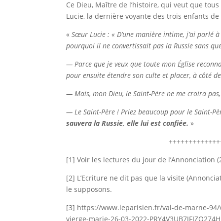
Ce Dieu, Maître de l’histoire, qui veut que to
Lucie, la dernière voyante des trois enfants de
«
Sœur Lucie : « D’une manière intime, j’ai parlé à
pourquoi il ne convertissait pas la Russie sans que
— Parce que je veux que toute mon Église recon
pour ensuite étendre son culte et placer, à côté 
— Mais, mon Dieu, le Saint-Père ne me croira pas,
— Le Saint-Père ! Priez beaucoup pour le Saint-Père
sauvera la Russie, elle lui est confiée.
»
+++++++++++++
[1] Voir les lectures du jour de l’Annonciation 
[2] L’Ecriture ne dit pas que la visite (Annoncia
le supposons.
[3] https://www.leparisien.fr/val-de-marne-9
vierge-marie-26-03-2022-PRY4V3UB7JFJZO274