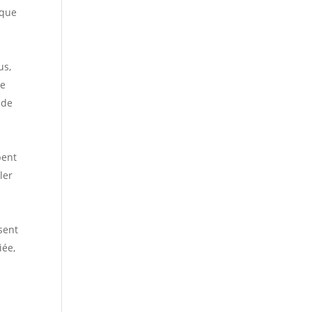
 que
us,
me
 de
pent
ler
sent
iée,