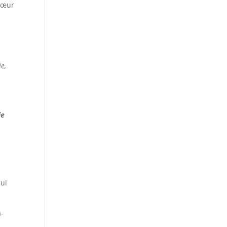
 sœur
e,
ie
qui
a-