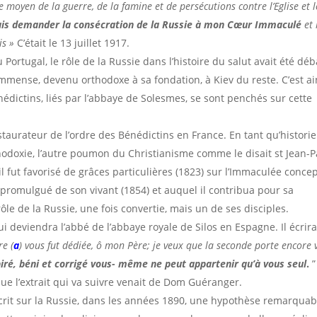
 moyen de la guerre, de la famine et de persécutions contre l’Eglise et l
rais demander la consécration de la Russie à mon Cœur Immaculé
et 
is »
C’était le 13 juillet 1917.
Portugal, le rôle de la Russie dans l’histoire du salut avait été déb
mmense, devenu orthodoxe à sa fondation, à Kiev du reste. C’est ai
dictins, liés par l’abbaye de Solesmes, se sont penchés sur cette
taurateur de l’ordre des Bénédictins en France. En tant qu’historie
thodoxie, l’autre poumon du Christianisme comme le disait st Jean-P
’il fut favorisé de grâces particulières (1823) sur l’Immaculée conce
promulgué de son vivant (1854) et auquel il contribua pour sa
 rôle de la Russie, une fois convertie, mais un de ses disciples.
i deviendra l’abbé de l’abbaye royale de Silos en Espagne. Il écrir
re (
a
) vous fut dédiée, ô mon Père; je veux que la seconde porte encore 
piré, béni et corrigé vous- même ne peut appartenir qu’à vous seul
.
”
que l’extrait qui va suivre venait de Dom Guéranger.
écrit sur la Russie, dans les années 1890, une hypothèse remarquab