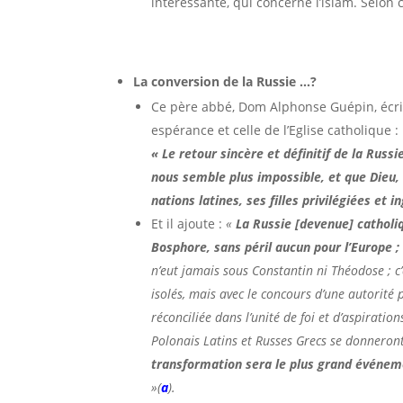
intéressante, qui concerne l’islam. Selon
La conversion de la Russie …?
Ce père abbé, Dom Alphonse Guépin, écrit 
espérance et celle de l’Eglise catholique : l
«
Le retour sincère et définitif de la Russi
nous semble plus impossible, et que Dieu, 
nations latines, ses filles privilégiées et i
Et il ajoute :
«
La Russie [devenue] catholiqu
Bosphore, sans péril aucun pour l’Europe 
n’eut jamais sous Constantin ni Théodose ; c
isolés, mais avec le concours d’une autorité 
réconciliée dans l’unité de foi et d’aspirati
Polonais Latins et Russes Grecs se donneront 
transformation sera le plus grand événeme
»(
a
).