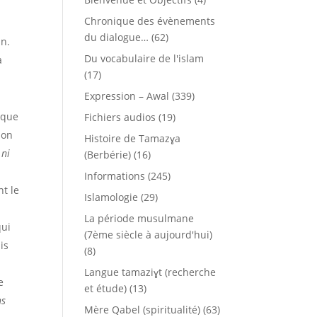
Chronique des évènements
t
du dialogue…
(62)
an.
Du vocabulaire de l'islam
a
(17)
s
Expression – Awal
(339)
 que
Fichiers audios
(19)
ion
Histoire de Tamazɣa
 ni
(Berbérie)
(16)
Informations
(245)
t le
Islamologie
(29)
La période musulmane
qui
(7ème siècle à aujourd'hui)
is
(8)
Langue tamaziɣt (recherche
e
et étude)
(13)
ns
Mère Qabel (spiritualité)
(63)