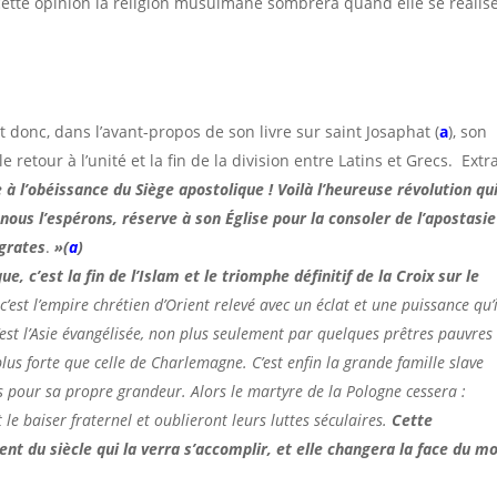
 cette opinion la religion musulmane sombrera quand elle se réali
donc, dans l’avant-propos de son livre sur saint Josaphat (
a
), son
e retour à l’unité et la fin de la division entre Latins et Grecs. Extra
e à l’obéissance du Siège apostolique ! Voilà l’heureuse révolution qu
nous l’espérons, réserve à son Église pour la consoler de l’apostasi
ngrates
.
»(
a
)
e, c’est la fin de l’Islam et le triomphe définitif de la Croix sur le
;
c’est l’empire chrétien d’Orient relevé avec un éclat et une puissance qu’i
’est l’Asie évangélisée, non plus seulement par quelques prêtres pauvres 
plus forte que celle de Charlemagne. C’est enfin la grande famille slave
ons pour sa propre grandeur. Alors le martyre de la Pologne cessera :
le baiser fraternel et oublieront leurs luttes séculaires.
Cette
nt du siècle qui la verra s’accomplir, et elle changera la face du m