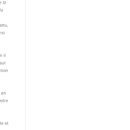
e St
la
attu,
nsi
n il
aul
ption
a en
votre
le et