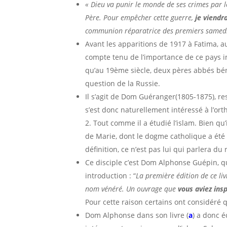
« Dieu va punir le monde de ses crimes par le
Père. Pour empêcher cette guerre,
je viend
communion réparatrice des premiers samed
Avant les apparitions de 1917 à Fatima, au 
compte tenu de l’importance de ce pays i
qu’au 19ème siècle, deux pères abbés béné
question de la Russie.
Il s’agit de Dom Guéranger(1805-1875), res
s’est donc naturellement intéressé à l’or
2. Tout comme il a étudié l’islam. Bien qu
de Marie, dont le dogme catholique a été 
définition, ce n’est pas lui qui parlera du
Ce disciple c’est Dom Alphonse Guépin, qu
introduction : “
La première édition de ce liv
nom vénéré.
Un ouvrage que
vous aviez ins
Pour cette raison certains ont considéré 
Dom Alphonse dans son livre (
a
) a donc 