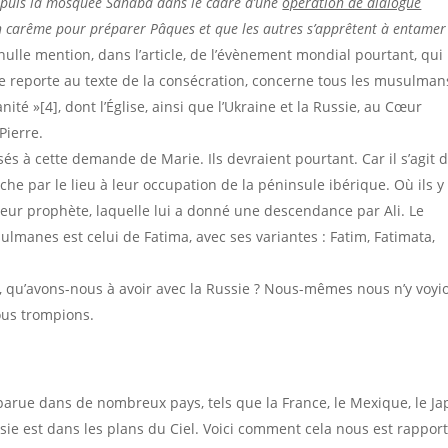
 depuis la mosquée Sahaba dans le cadre d’une
opération de dialogue
ein carême pour préparer Pâques et que les autres s’apprêtent à entame
 nulle mention, dans l’article, de l’évènement mondial pourtant, qui
on se reporte au texte de la consécration, concerne tous les musulman
té »[4], dont l’Église, ainsi que l’Ukraine et la Russie, au Cœur
Pierre.
s à cette demande de Marie. Ils devraient pourtant. Car il s’agit d
ache par le lieu à leur occupation de la péninsule ibérique. Où ils y
e leur prophète, laquelle lui a donné une descendance par Ali. Le
lmanes est celui de Fatima, avec ses variantes : Fatim, Fatimata,
, qu’avons-nous à avoir avec la Russie ? Nous-mêmes nous n’y voyi
ous trompions.
parue dans de nombreux pays, tels que la France, le Mexique, le J
sie est dans les plans du Ciel. Voici comment cela nous est rapport