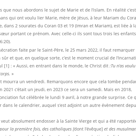
s que nous abordons le sujet de Marie et de l’islam. En réalité c’es
ans qui ont voulu lier Marie, mère de Jésus, à leur Mariam du Cor
, dans 2 sourates du Coran 03 et 19 (Imran et Mariam), est liée à l
œur portant ce prénom. Avec celle-ci ils sont tous trois les enfant
6:20).
écration faite par le Saint-Père, le 25 mars 2022, il faut remarquer
en sûr et que, en quelque sorte, c’est le moment crucial de l’Incarnat
ul [1] : « Aussi, en entrant dans le monde, le Christ dit
:Tu n’as voulu
 corps.
»
2] et mourra un vendredi. Remarquons encore que cela tombe pendan
 2021 c’était un jeudi, en 2023 ce sera un samedi. Mais en 2018,
iation fut célébrée le lundi 9 avril, à notre grande surprise. Ce 
er dans le calendrier, auquel s’est adjoint un autre évènement depu
 veut absolument endosser à la Sainte Vierge et qui a été rapporté
pour la première fois, des catholiques [
dont l’évêque]
et des musulma