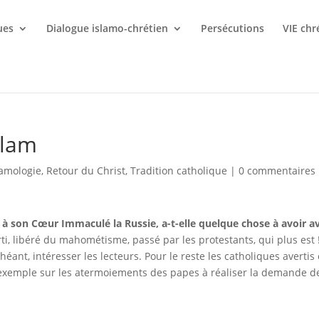
ues
Dialogue islamo-chrétien
Persécutions
VIE chr
islam
lamologie
,
Retour du Christ
,
Tradition catholique
|
0 commentaires
à son Cœur Immaculé la Russie, a-t-elle quelque chose à avoir a
erti, libéré du mahométisme, passé par les protestants, qui plus est 
éant, intéresser les lecteurs. Pour le reste les catholiques avertis
 exemple sur les atermoiements des papes à réaliser la demande d