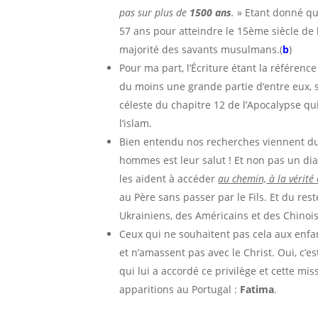
pas sur plus de
1500 ans
.
» Etant donné que
57 ans pour atteindre le 15ème siècle de 
majorité des savants musulmans.(
b
)
Pour ma part, l’Écriture étant la référenc
du moins une grande partie d’entre eux, s
céleste du chapitre 12 de l’Apocalypse qui
l’islam.
Bien entendu nos recherches viennent du
hommes est leur salut ! Et non pas un di
les aident à accéder
au chemin, à la vérité 
au Père sans passer par le Fils. Et du re
Ukrainiens, des Américains et des Chinois
Ceux qui ne souhaitent pas cela aux enfant
et n’amassent pas avec le Christ. Oui, c’est
qui lui a accordé ce privilège et cette mi
apparitions au Portugal :
Fatima
.