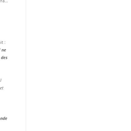
sera…
it :
i ne
e des
l
et
onde