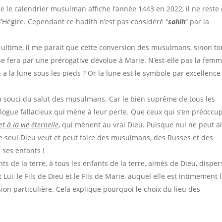
 le calendrier musulman affiche l’année 1443 en 2022, il ne reste
l’Hégire. Cependant ce hadith n’est pas considéré “
sahih
” par la
e ultime, il me parait que cette conversion des musulmans, sinon to
e fera par une prérogative dévolue à Marie. N’est-elle pas la fem
 a la lune sous les pieds ? Or la lune est le symbole par excellence
 souci du salut des musulmans. Car le bien suprême de tous les
alogue fallacieux qui mène à leur perte. Que ceux qui s’en préoccu
et à la vie éternelle
, qui mènent au vrai Dieu. Puisque nul ne peut al
ste seul Dieu veut et peut faire des musulmans, des Russes et des
 ses enfants !
s de la terre, à tous les enfants de la terre, aimés de Dieu, disper
 Lui, le Fils de Dieu et le Fils de Marie, auquel elle est intimement l
ssion particulière. Cela explique pourquoi le choix du lieu des