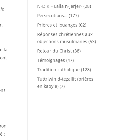
N-D K – Lalla n-Jerjer-
(28)
r
le
Persécutions…
(177)
Prières et louanges
(62)
s,
Réponses chrétiennes aux
objections musulmanes
(53)
e la
Retour du Christ
(38)
 ont
Témoignages
(47)
Tradition catholique
(128)
Tuttriwin d-teẓallit (prières
en kabyle)
(7)
ons
apon
é :