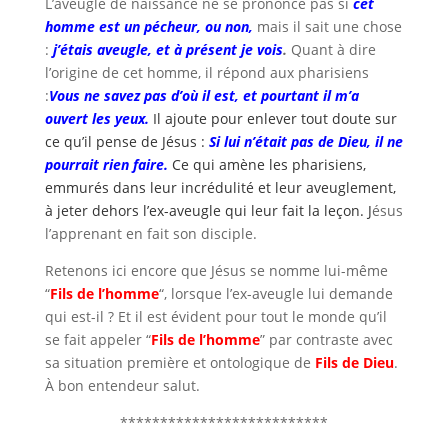
L’aveugle de naissance ne se prononce pas si
cet
homme est un pécheur, ou non,
mais il sait une chose
:
j’étais aveugle, et à présent je vois
.
Quant à dire
l’origine de cet homme, il répond aux pharisiens
:
Vous ne savez pas d’où il est, et pourtant il m’a
ouvert les yeux.
Il ajoute pour enlever tout doute sur
ce qu’il pense de Jésus :
Si lui n’était pas de Dieu, il ne
pourrait rien faire.
Ce qui amène les pharisiens,
emmurés dans leur incrédulité et leur aveuglement,
à jeter dehors l’ex-aveugle qui leur fait la leçon. J
ésus
l’apprenant en fait son disciple.
Retenons ici encore que Jésus se nomme lui-même
“
Fils de l’homme
“, lorsque l’ex-aveugle lui demande
qui est-il ? Et il est évident pour tout le monde qu’il
se fait appeler “
Fils de l’homme
” par contraste avec
sa situation première et ontologique de
Fils de Dieu
.
À bon entendeur salut.
**************************