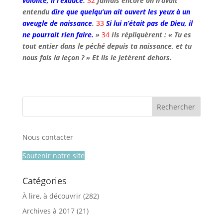
volonté, il l’exauce
.
32
Jamais encore on n’avait
entendu
dire que quelqu’un ait ouvert les yeux à un
aveugle de naissance
.
33
Si lui n’était pas de Dieu, il
ne pourrait rien faire.
»
34
Ils répliquèrent : « Tu es
tout entier dans le péché depuis ta naissance, et tu
nous fais la leçon ? » Et ils le jetèrent dehors.
Nous contacter
Soutenir notre site
Catégories
À lire, à découvrir
(282)
Archives à 2017
(21)