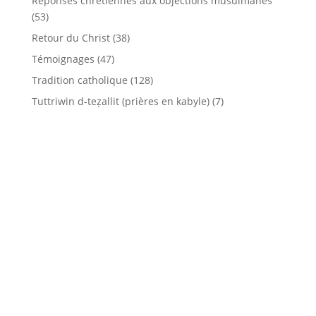
Réponses chrétiennes aux objections musulmanes
(53)
Retour du Christ
(38)
Témoignages
(47)
Tradition catholique
(128)
Tuttriwin d-teẓallit (prières en kabyle)
(7)