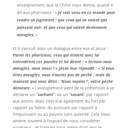
enseignement, que le Christ nous donne, quand il
dit aux pharisiens : «
Je suis venu en ce monde pour
rendre un jugement :
que ceux qui ne voient pas
puissent voir, et que ceux qui voient deviennent
aveugles.
»
Et il s’ensuit donc un dialogue entre eux et Jésus :
Parmi les pharisiens, ceux qui étaient avec lui
entendirent ces paroles et lui dirent :
« Serions-nous
aveugles, nous aussi ? »
Jésus leur répondit :
« Si vous
étiez aveugles,
vous n’auriez pas de péché ;
mais du
moment que vous dites : ‘Nous voyons !’,
votre péché
demeure.
» L’aveuglement vient de la prétention à se
déclarer un “
sachant”
, ou un “
savant
” par rapport
aux autres. Mais c’est vrai également du fort par
rapport au faible, du puissant par rapport à
l’impuissant ou au pauvre sans autorité. Cela nous
amène souvent à l’orgueil de nous considérer
supérieur ; et l’orgueil nous mène droit vers le