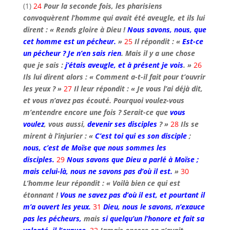
(1)
24
Pour la seconde fois, les pharisiens
convoquèrent l’homme qui avait été aveugle, et ils lui
dirent : « Rends gloire à Dieu !
Nous savons, nous, que
cet homme est un pécheur.
»
25
Il répondit : «
Est-ce
un pécheur ? Je n’en sais rien
. Mais il y a une chose
que je sais :
j’étais aveugle, et à présent je vois
. »
26
Ils lui dirent alors : « Comment a-t-il fait pour t’ouvrir
les yeux ? »
27
Il leur répondit : « Je vous l’ai déjà dit,
et vous n’avez pas écouté. Pourquoi voulez-vous
m’entendre encore une fois ? Serait-ce que
vous
voulez
, vous aussi,
devenir ses disciples
? »
28
Ils se
mirent à l’injurier : «
C’est toi qui es son disciple
;
nous, c’est de Moïse que nous sommes les
disciples.
29
Nous savons que Dieu a parlé à Moïse ;
mais celui-là, nous ne savons pas d’où il est.
»
30
L’homme leur répondit : « Voilà bien ce qui est
étonnant !
Vous ne savez pas d’où il est, et pourtant il
m’a ouvert les yeux.
31
Dieu, nous le savons, n’exauce
pas les pécheurs,
mais
si quelqu’un l’honore et fait sa