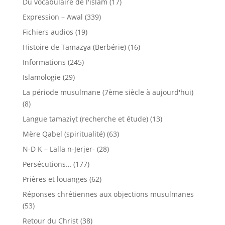
Du vocabulaire de l'islam
(17)
Expression – Awal
(339)
Fichiers audios
(19)
Histoire de Tamazɣa (Berbérie)
(16)
Informations
(245)
Islamologie
(29)
La période musulmane (7ème siècle à aujourd'hui)
(8)
Langue tamaziɣt (recherche et étude)
(13)
Mère Qabel (spiritualité)
(63)
N-D K – Lalla n-Jerjer-
(28)
Persécutions…
(177)
Prières et louanges
(62)
Réponses chrétiennes aux objections musulmanes
(53)
Retour du Christ
(38)