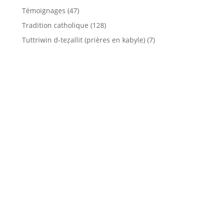
Témoignages
(47)
Tradition catholique
(128)
Tuttriwin d-teẓallit (prières en kabyle)
(7)