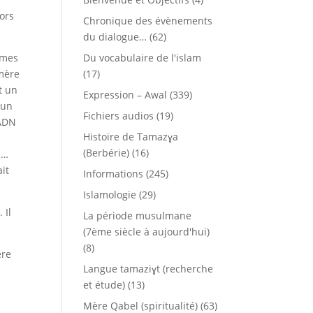
lors
Chronique des évènements
du dialogue…
(62)
omes
Du vocabulaire de l'islam
 mère
(17)
t un
Expression – Awal
(339)
cun
Fichiers audios
(19)
 ADN
Histoire de Tamazɣa
(Berbérie)
(16)
n…
it
Informations
(245)
Islamologie
(29)
 Il
La période musulmane
(7ème siècle à aujourd'hui)
(8)
ère
Langue tamaziɣt (recherche
et étude)
(13)
Mère Qabel (spiritualité)
(63)