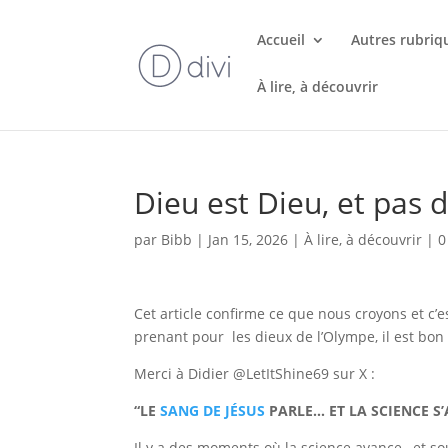
Accueil
Autres rubriq
À lire, à découvrir
Dieu est Dieu, et pas d
par
Bibb
|
Jan 15, 2026
|
À lire, à découvrir
|
0
Cet article confirme ce que nous croyons et c’
prenant pour les dieux de l’Olympe, il est bon 
Merci à Didier @LetItShine69 sur X :
“LE
SANG DE JÉSUS
PARLE… ET LA SCIENCE S’
Il y a des moments où la science avance…et so