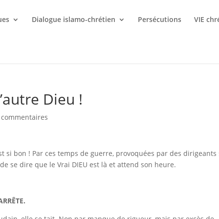
ues
Dialogue islamo-chrétien
Persécutions
VIE chr
’autre Dieu !
 commentaires
est si bon ! Par ces temps de guerre, provoquées par des dirigeants
de se dire que le Vrai DIEU est là et attend son heure.
ARRÊTE.
udain, elle se tait. Non par manque de rigueur, mais par excès de