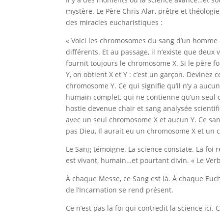
mystère. Le Père Chris Alar, prêtre et théologi
des miracles eucharistiques :
« Voici les chromosomes du sang d’un homme 
différents. Et au passage, il n’existe que deux
fournit toujours le chromosome X. Si le père four
Y, on obtient X et Y : c’est un garçon. Devine
chromosome Y. Ce qui signifie qu’il n’y a auc
humain complet, qui ne contienne qu’un seul 
hostie devenue chair et sang analysée scient
avec un seul chromosome X et aucun Y. Ce sang 
pas Dieu, Il aurait eu un chromosome X et un
Le Sang témoigne. La science constate. La foi r
est vivant, humain…et pourtant divin. « Le Verbe
À chaque Messe, ce Sang est là. À chaque Eucha
de l’Incarnation se rend présent.
Ce n’est pas la foi qui contredit la science ici