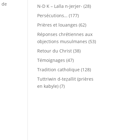
s de
N-D K – Lalla n-Jerjer-
(28)
Persécutions…
(177)
Prières et louanges
(62)
Réponses chrétiennes aux
objections musulmanes
(53)
Retour du Christ
(38)
Témoignages
(47)
Tradition catholique
(128)
Tuttriwin d-teẓallit (prières
en kabyle)
(7)