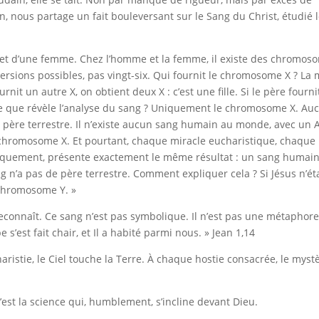
en, nous partage un fait bouleversant sur le Sang du Christ, étudié 
et d’une femme. Chez l’homme et la femme, il existe des chromos
 versions possibles, pas vingt-six. Qui fournit le chromosome X ? La
nit un autre X, on obtient deux X : c’est une fille. Si le père fourni
z ce que révèle l’analyse du sang ? Uniquement le chromosome X. Au
un père terrestre. Il n’existe aucun sang humain au monde, avec un
chromosome X. Et pourtant, chaque miracle eucharistique, chaque
ifiquement, présente exactement le même résultat : un sang humai
n’a pas de père terrestre. Comment expliquer cela ? Si Jésus n’éta
 chromosome Y. »
econnaît. Ce sang n’est pas symbolique. Il n’est pas une métaphore.
 s’est fait chair, et Il a habité parmi nous. » Jean 1,14
ristie, le Ciel touche la Terre.
À chaque hostie consacrée, le myst
. C’est la science qui, humblement, s’incline devant Dieu.