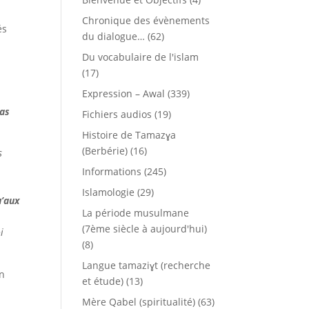
Chronique des évènements
és
du dialogue…
(62)
Du vocabulaire de l'islam
(17)
Expression – Awal
(339)
pas
Fichiers audios
(19)
Histoire de Tamazɣa
(Berbérie)
(16)
s
Informations
(245)
Islamologie
(29)
u’aux
La période musulmane
(7ème siècle à aujourd'hui)
i
(8)
Langue tamaziɣt (recherche
en
et étude)
(13)
Mère Qabel (spiritualité)
(63)