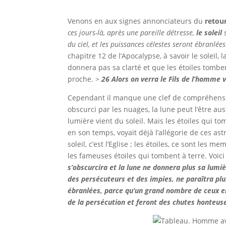
Venons en aux signes annonciateurs du
retou
ces jours-là, après une pareille détresse,
le soleil
du ciel, et les puissances célestes seront ébranlées
chapitre 12 de l’Apocalypse, à savoir le soleil, 
donnera pas sa clarté et que les étoiles tomb
proche. >
26
Alors on verra le Fils de l’homme 
Cependant il manque une clef de compréhension,
obscurci par les nuages, la lune peut l’être au
lumière vient du soleil. Mais les étoiles qui to
en son temps, voyait déjà l’allégorie de ces astre
soleil, c’est l’Eglise ; les étoiles, ce sont les m
les fameuses étoiles qui tombent à terre. Voici 
s’obscurcira et la lune ne donnera plus sa lumiè
des persécuteurs et des impies, ne paraîtra plu
ébranlées, parce qu’un grand nombre de ceux en 
de la persécution et feront des chutes honteus