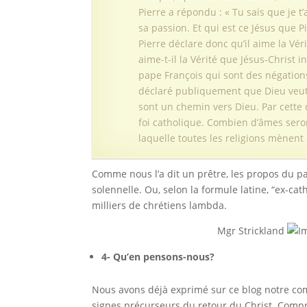
Pierre a répondu : « Tu sais que je t
sa passion. Et qui est ce Jésus que Pi
Pierre déclare donc qu’il aime la Vé
aime-t-il la Vérité que Jésus-Christ
pape François qui sont des négations
déclaré publiquement que Dieu veut l
sont un chemin vers Dieu. Par cette 
foi catholique. Combien d’âmes seron
laquelle toutes les religions mènent 
Comme nous l’a dit un prêtre, les propos du pa
solennelle. Ou, selon la formule latine, “ex-ca
milliers de chrétiens lambda.
Mgr Strickland
4- Qu’en pensons-nous?
Nous avons déjà exprimé sur ce blog notre com
signes précurseurs du retour du Christ. Compr