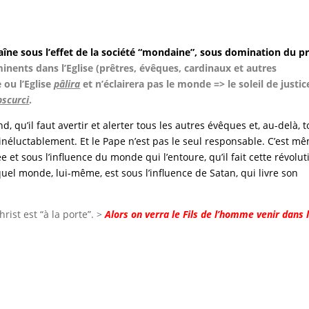
aîne sous l’effet de la société “mondaine”, sous domination du p
inents dans l’Eglise (prêtres, évêques, cardinaux et autres
 ou l’Eglise
pâlira
et n’éclairera pas le monde => le soleil de justic
bscurci
.
 qu’il faut avertir et alerter tous les autres évêques et, au-delà, 
 inéluctablement. Et le Pape n’est pas le seul responsable. C’est m
e et sous l’influence du monde qui l’entoure, qu’il fait cette révolut
uel monde, lui-même, est sous l’influence de Satan, qui livre son
hrist est “à la porte”. >
Alors on verra le Fils de l’homme venir dans 