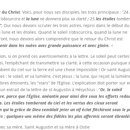
r du Christ
. Voici, pour nous ses disciples, les trois principaux : “
24
s’obscurcira et
la lune
ne donnera plus sa clarté
;
25
les étoiles
tomber
“.
Oui nous devons scruter les trois astres, repris dans le début du
la lune et les étoiles. Quand le soleil s’obscurcira, quand la lune ne
eront, nous devons alors comprendre que le retour du Christ est
venir dans les nuées avec grande puissance et avec gloire.
<
 si on prend ces avertissements à la lettre. Le soleil peut certes
ssi, l’empêchant de transmettre sa clarté, à cette occasion puisque 
mbent du ciel sur la terre est une chose impossible ! Or saint Augus
s : le soleil, et sa lumière, c’est Jésus ; la lune, qui reçoit la lumièr
embres éminents, les “stars” de l’Eglise. L’explication doit porter sur e
un extrait de la lettre de st Augustin à Hésychius : “
Or, le soleil
re, parce que l’Église, anéantie pour ainsi dire sous les efforts redo
s. Les étoiles tomberont du ciel et les vertus des cieux seront
qui la grâce de Dieu semblait jeter un vif éclat fléchiront sous le p
es ; quelques-uns même des fidèles les plus affermis seront ébranlé
Saint Augustin et sa mère à Ostie