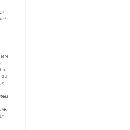
En
ont
 être
sa
tin,
e du
ux,
ublés
oids
s
.”