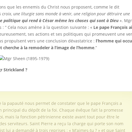
oyons que les ennemis du Christ nous proposent, comme le dit
s croix, une liturgie sans monde à venir, une religion pour détruire une
e politique qui rend à César même les choses qui sont à Dieu
». Mg
s : ” Cela nous amène à la question suivante : «
Le pape François a
ureusement, ses actions et ses politiques qui promeuvent une ve
ous propulsent vers une conclusion dévastatrice :
l’homme qui occ
 et cherche à la remodeler à l’image de l’homme
.”
Mgr Sheen (1895-1979)
gr Strickland ?
la papauté nous permet de constater que le pape François a
n principal du dépôt de la foi. Chaque évêque fait la promesse
oi, mais la fonction pétrinienne existe avant tout pour être le
 des serviteurs. Saint Pierre a reçu la charge qui porte son nom
ist lui a demandé à trois reprises : « M’aimes-tu ? » et que Saint