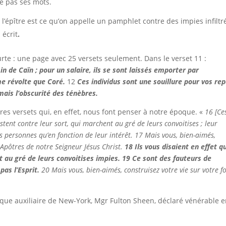
he pas ses mots.
 l’épître est ce qu’on appelle un pamphlet contre des impies infiltr
 écrit
.
urte : une page avec 25 versets seulement. Dans le verset 11 :
in de Caïn ; pour un salaire, ils se sont laissés emporter par
me révolte que Coré.
12
Ces individus sont une souillure pour vos re
mais l’obscurité des ténèbres.
autres versets qui, en effet, nous font penser à notre époque. «
16
[Ce
stent contre leur sort, qui marchent au gré de leurs convoitises ; leur
es personnes qu’en fonction de leur intérêt.
17
Mais vous, bien-aimés,
 Apôtres de notre Seigneur Jésus Christ.
18
Ils vous disaient en effet q
t au gré de leurs convoitises impies.
19
Ce sont des fauteurs de
 pas l’Esprit.
20
Mais vous, bien-aimés, construisez votre vie sur votre fo
vêque auxiliaire de New-York, Mgr Fulton Sheen, déclaré vénérable 