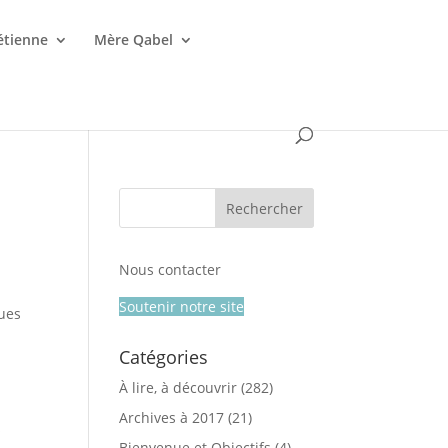
étienne
Mère Qabel
Nous contacter
Soutenir notre site
ques
Catégories
À lire, à découvrir
(282)
Archives à 2017
(21)
s
Bienvenue et Objectifs
(4)