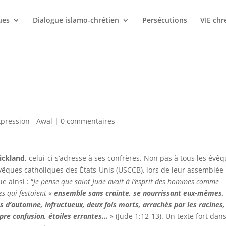
ues
Dialogue islamo-chrétien
Persécutions
VIE chr
xpression - Awal
|
0 commentaires
ickland,
celui-ci s’adresse à ses confrères. Non pas à tous les évê
êques catholiques des États-Unis (USCCB), lors de leur assemblée
e ainsi : “
Je pense que saint Jude avait à l’esprit des hommes comme
s qui festoient
«
ensemble sans crainte, se nourrissant eux-mêmes,
 d’automne, infructueux, deux fois morts, arrachés par les racines,
pre confusion, étoiles errantes…
» (Jude 1:12-13). Un texte fort dan