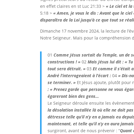
en effet claires en st Luc 21:3
3 >
« Le ciel et l
5:18 >
«
Amen, je vous le dis : Avant que le ciel 
disparaîtra de la Loi jusqu’à ce que tout se réal
Dimanche 17 novembre 2024, la lecture de l’éva
Notre Seigneur. Mais pour la compréhension du
01
Comme Jésus sortait du Temple, un de ses 
constructions ! »
02
Mais Jésus lui dit : « T
tout sera détruit. »
03
Et comme il s’était a
André l’interrogeaient à l’écart :
04
« Dis-no
se terminer. »
Et Jésus ajoute, plutôt pour
: « Prenez garde que personne ne vous éga
égareront bien des gens…
Le Seigneur déroule ensuite les évènement
la désolation installée là où elle ne doit pa
détresse telle qu’il n’y en a jamais eu dep
maintenant, et telle qu’il n’y en aura jamais
surgiront, avant de nous prévenir : “
Quant 