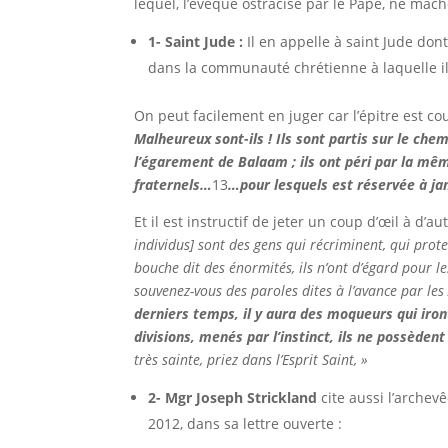
lequel, l’évêque ostracisé par le Pape, ne mâc
1- Saint Jude :
Il en appelle à saint Jude dont
dans la communauté chrétienne à laquelle il
On peut facilement en juger car l’épitre est co
Malheureux sont-ils ! Ils sont partis sur le chem
l’égarement de Balaam ; ils ont péri par la mê
fraternels…
13
…
pour lesquels est réservée à ja
Et il est instructif de jeter un coup d’œil à d’
individus] sont des gens qui récriminent, qui prote
bouche dit des énormités, ils n’ont d’égard pour l
souvenez-vous des paroles dites à l’avance par les
derniers temps, il y aura des moqueurs qui iron
divisions, menés par l’instinct, ils ne possèdent
très sainte, priez dans l’Esprit Saint, »
2- Mgr Joseph Strickland
cite aussi l’arche
2012, dans sa lettre ouverte :