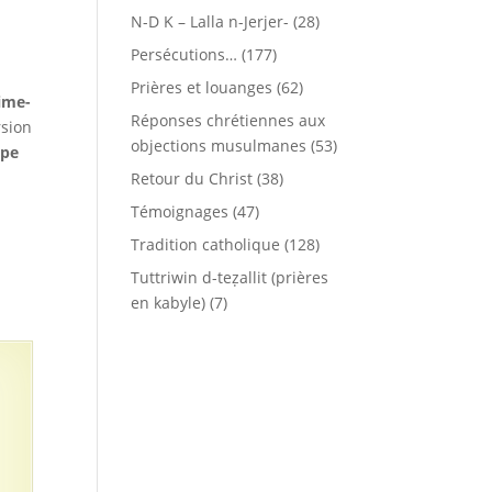
N-D K – Lalla n-Jerjer-
(28)
Persécutions…
(177)
r
Prières et louanges
(62)
ime-
Réponses chrétiennes aux
rsion
objections musulmanes
(53)
upe
Retour du Christ
(38)
Témoignages
(47)
Tradition catholique
(128)
Tuttriwin d-teẓallit (prières
en kabyle)
(7)