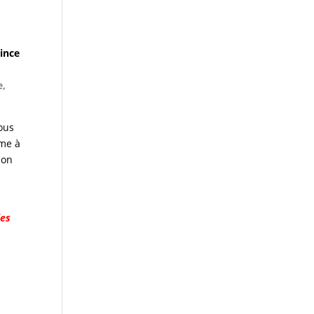
rince
e,
tous
ême à
ion
les