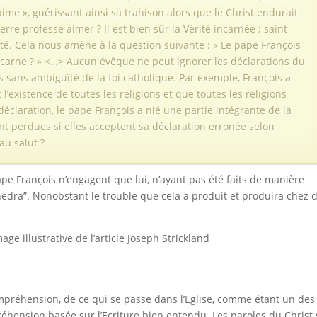
’aime », guérissant ainsi sa trahison alors que le Christ endurait
erre professe aimer ? Il est bien sûr la Vérité incarnée ; saint
rité. Cela nous amène à la question suivante : « Le pape François
 incarne ? » <…> Aucun évêque ne peut ignorer les déclarations du
 sans ambiguïté de la foi catholique. Par exemple, François a
’existence de toutes les religions et que toutes les religions
déclaration, le pape François a nié une partie intégrante de la
t perdues si elles acceptent sa déclaration erronée selon
au salut ?
pe François n’engagent que lui, n’ayant pas été faits de manière
thedra”. Nonobstant le trouble que cela a produit et produira chez 
préhension, de ce qui se passe dans l’Eglise, comme étant un des
éhension basée sur l’Ecriture bien entendu. Les paroles du Christ 