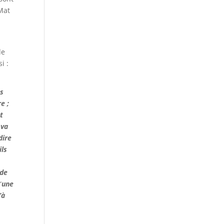
 Mat
de
i :
es
re ;
t
 va
dire
ils
 de
“
une
’à