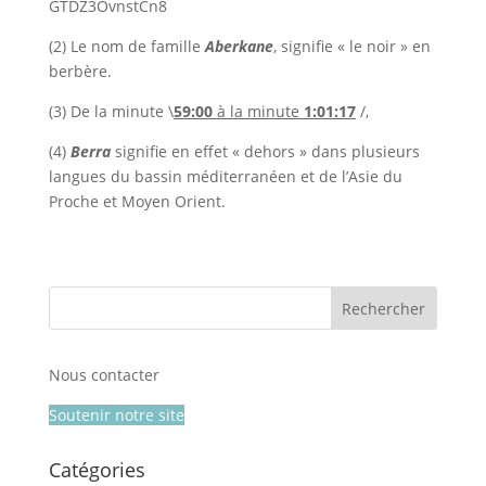
GTDZ3OvnstCn8
(2) Le nom de famille
Aberkane
, signifie « le noir » en
berbère.
(3) De la minute \
59:00
à la minute
1:01:17
/,
(4)
Berra
signifie en effet « dehors » dans plusieurs
langues du bassin méditerranéen et de l’Asie du
Proche et Moyen Orient.
Nous contacter
Soutenir notre site
Catégories