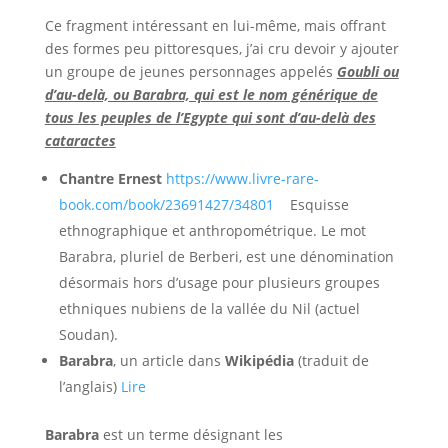
Ce fragment intéressant en lui-même, mais offrant
des formes peu pittoresques, j’ai cru devoir y ajouter
un groupe de jeunes personnages appelés
Goubli ou
d’au-delà, ou Barabra, qui est le nom générique de
tous les peuples de l’Egypte qui sont d’au-delà des
cataractes
Chantre Ernest
‎
https://www.livre-rare-
book.com/book/23691427/34801
Esquisse
ethnographique et anthropométrique. Le mot
Barabra, pluriel de Berberi, est une dénomination
désormais hors d’usage pour plusieurs groupes
ethniques nubiens de la vallée du Nil (actuel
Soudan).
Barabra
, un article dans
Wikipédia
(traduit de
l’anglais)
Lire
Barabra
est un terme désignant les