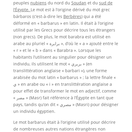
peuples
nubiens
du nord du
Soudan
et du
sud de
l’Égypte.
Le mot est à l’origine dérivé du mot grec
bárbaros (c’est-à-dire les
Berbères
) qui a été
déformé en « barbarus » en latin. Il était à l’origine
utilisé par les Grecs pour décrire tous les étrangers
(non grecs). De plus, le mot barabra est utilisé en
arabe au pluriel « برابرة », d’où le « a » ajouté entre le
« r » et le « b » dans « Barabra ». Lorsque les
habitants l’utilisent au singulier pour désigner un
individu, ils utilisent le mot « بربري » (en
translittération anglaise « barbari »), une forme
arabisée du mot latin « barbarus » ; la lettre finale «
ي » en arabe ou « i » en translittération anglaise a
pour effet de transformer le mot en adjectif, comme
« مصر » (Masr) fait référence à l’Égypte en tant que
pays, tandis qu’on dit « مصري » (Masri) pour désigner
un individu égyptien.
Le mot barbarus était à l’origine utilisé pour décrire
de nombreuses autres nations étrangères non