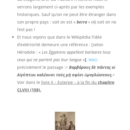
verrons largement ci-après par les exemples
historiques. Sauf qu’on ne peut être étranger dans
son propre pays : soit on est «
berra
» (4) soit on ne
l’est pas !
Et nous voyons que dans le Wikipédia l’idée
d’extériorité demeure une référence : [selon
Hérodote : «
Les Égyptiens appellent barbares tous
ceux qui ne parlent pas leur langue
»
]
.
Voici
précisément le passage :<
Βαρβάρους δὲ πάντας οἱ
Αἰγύπτιοι καλέουσι τοὺς μὴ σφίσι ὁμογλώσσους.
>
Voir dans le
livre II – Euterpe – à la fin du
chapitre
CLVIII (158).