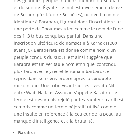
désignant les peuples nubiens du nord du Soudan
et du sud de l’Égypte. Le mot est diversement dérivé
de Berberi (c’est-à-dire Berbères), ou décrit comme
identique à Barabara, figurant dans l’inscription sur
une porte de Thoutmosis Ier, comme le nom de l’une
des 113 tribus conquises par lui. Dans une
inscription ultérieure de Ramsès II à Karnak (1300
avant JC), Beraberata est donné comme nom d’un
peuple conquis du sud. Il est ainsi suggéré que
Barabra est un véritable nom ethnique, confondu
plus tard avec le grec et le romain barbarus, et
repris dans son sens propre après la conquête
musulmane. Une tribu vivant sur les rives du Nil
entre Wadi Halfa et Assouan s’appelle Barabra. Le
terme est désormais rejeté par les Nubiens, car il est
compris comme un terme péjoratif utilisé comme
une insulte en référence à la couleur de la peau, au
manque d’intelligence et à la brutalité.
Barabra