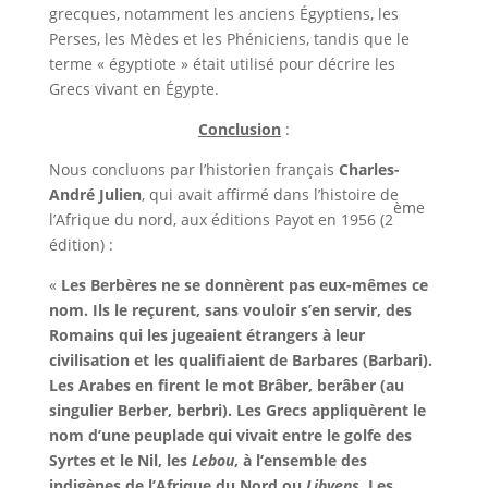
grecques, notamment les anciens Égyptiens, les
Perses, les Mèdes et les Phéniciens, tandis que le
terme « égyptiote » était utilisé pour décrire les
Grecs vivant en Égypte.
Conclusion
:
Nous concluons par l’historien français
Charles-
André Julien
, qui avait affirmé dans l’histoire de
ème
l’Afrique du nord, aux éditions Payot en 1956 (2
édition) :
«
Les Berbères ne se donnèrent pas eux-mêmes ce
nom. Ils le reçurent, sans vouloir s’en servir, des
Romains qui les jugeaient étrangers à leur
civilisation et les qualifiaient de Barbares (Barbari).
Les Arabes en firent le mot Brâber, berâber (au
singulier Berber, berbri).
Les Grecs appliquèrent le
nom d’une peuplade qui vivait entre le golfe des
Syrtes et le Nil, les
Lebou
, à l’ensemble des
indigènes de l’Afrique du Nord ou
Libyens
. Les