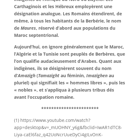
Carthaginois et les Hébreux employèrent une
désignation analogue. Les Romains étendirent, de
même, à tous les habitants de la Berbérie, le nom
de
Maures
, réservé d’abord aux populations du
Maroc septentrional.
Aujourd’hui, on ignore généralement que le Maroc,
l’Algérie et la Tunisie sont peuplés de Berbères, que
l’on qualifie audacieusement d’Arabes. Quant aux
indigènes, ils se désignèrent souvent du nom
d’
Amazigh
(
Tamazight
au féminin,
Imazighen
au
pluriel) qui signifiait les « hommes libres », puis les
« nobles », et s’appliqua à plusieurs tribus dés
avant l’occupation romaine.
***********************
(1) https://www.youtube.com/watch?
app=desktop&v=_mUOHNY_y6g&fbclid=IwAR1dTC8-
Liya-caEl6faz_q42UoNcrUueDyCi4gILvOnK-