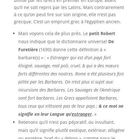
utilisé par les Grecs en premier en Europe, avant
qu’il ne soit repris par les Latins. Mais contrairement
à ce qu’on peut lire sur son origine, elle n’est pas
grecque. C’est un emprunt grec à l’égyptien ancien.
Mais voyons cela de plus près. Le
petit Robert
nous indique que le dictionnaire universel
De
Furetière
(1690) donne cette définition à «
barbare(s) » : «
Estranger qui est d’un pays fort
éloigné, sauvage, mal poli, cruel, & qui a des mœurs
forts différentes des nostres. Rome a été plusieurs fois
pillée par les Barbares. On n’est plus si sujet aux
incursions des Barbares. Les Sauvages de l’Amérique
sont fort barbares. Les Grecs appelloient Barbares,
tous ceux qui n’étoient pas de leur pays ;
& ce mot ne
signifie en leur Langue qu’
estranger
. »
Retenons qu’il n’est pas péjoratif, ou insultant,
mais qu’il signifie plutôt
exotique
,
extérieur
,
allogène
ou exogène, bref du «
dehors
», comme nous le